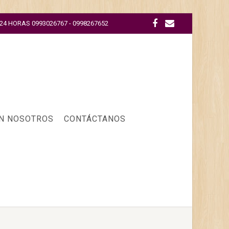
A 24 HORAS 0993026767 - 0998267652
N NOSOTROS
CONTÁCTANOS